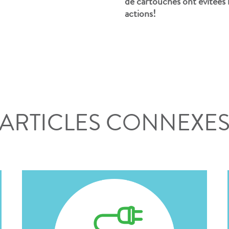
de cartouches ont évitées 
actions!
ARTICLES CONNEXE